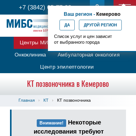
+7 (3842) 65-77-03
Ваш регион -
Кемерово
ДА
ДРУГОЙ РЕГИОН
Список услуг и цен зависит
от выбранного города
Центры МИБС
Протонная терапия
Онкоклиника
Амбулаторная онкология
Центр эпилептологии
КТ позвоночника в Кемерово
Главная
КТ
КТ позвоночника
Некоторые
Внимание!
исследования требуют