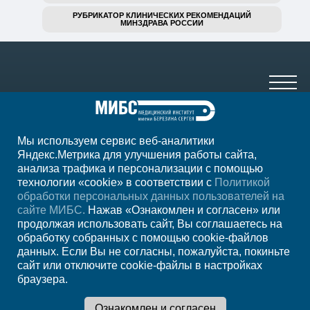
РУБРИКАТОР КЛИНИЧЕСКИХ РЕКОМЕНДАЦИЙ
МИНЗДРАВА РОССИИ
Мы используем сервис веб-аналитики
+7 (3842) 65-77-03
Яндекс.Метрика для улучшения работы сайта,
анализа трафика и персонализации с помощью
ежедн. 7.00-24.00
технологии «cookie» в соответствии с
Политикой
обработки персональных данных пользователей на
Регион
Кемерово
сайте МИБС.
Нажав «Ознакомлен и согласен» или
продолжая использовать сайт, Вы соглашаетесь на
обработку собранных с помощью cookie-файлов
Записаться на
данных. Если Вы не согласны, пожалуйста, покиньте
сайт или отключите cookie-файлы в настройках
прием
браузера.
Мы в социальных сетях