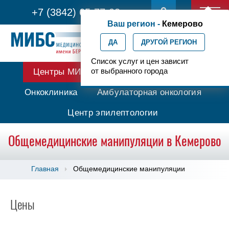
+7 (3842) 65-77-03
Ваш регион -
Кемерово
ДА
ДРУГОЙ РЕГИОН
Список услуг и цен зависит
от выбранного города
Центры МИБС
Протонная терапия
Онкоклиника
Амбулаторная онкология
Центр эпилептологии
Общемедицинские манипуляции в Кемерово
Главная
Общемедицинские манипуляции
Цены