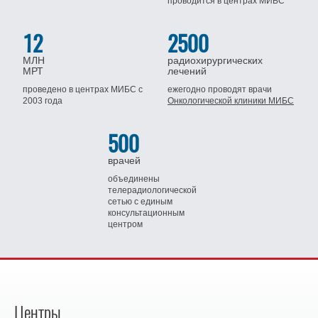
проводится
в центрах МИБС
12
2500
МЛН
радиохирургических
МРТ
лечений
проведено в центрах МИБС
с
ежегодно проводят врачи
2003 года
Онкологической клиники МИБС
500
врачей
объединены
телерадиологической
сетью
с единым
консультационным
центром
Центры