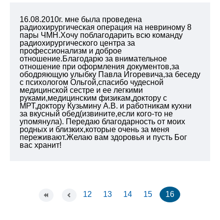
16.08.2010г. мне была проведена
радиохирургическая операция на невриному 8
пары ЧМН.Хочу поблагодарить всю команду
радиохирургического центра за
профессионализм и доброе
отношение.Благодарю за внимательное
отношение при оформления документов,за
ободряющую улыбку Павла Игоревича,за беседу
с психологом Ольгой,спасибо чудесной
медицинской сестре и ее легкими
руками,медицинским физикам,доктору с
МРТ,доктору Кузьмину А.В. и работникам кухни
за вкусный обед(извините,если кого-то не
упомянула). Передаю благодарность от моих
родных и близких,которые очень за меня
переживают.Желаю вам здоровья и пусть Бог
вас хранит!
12
13
14
15
16