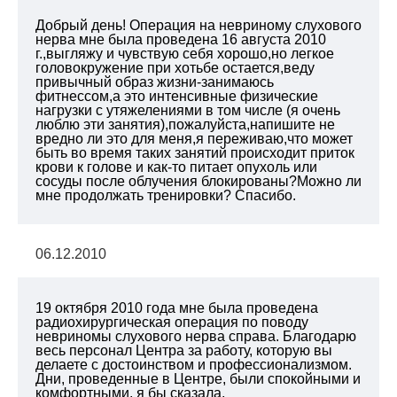
Добрый день! Операция на невриному слухового
нерва мне была проведена 16 августа 2010
г.,выгляжу и чувствую себя хорошо,но легкое
головокружение при хотьбе остается,веду
привычный образ жизни-занимаюсь
фитнессом,а это интенсивные физические
нагрузки с утяжелениями в том числе (я очень
люблю эти занятия),пожалуйста,напишите не
вредно ли это для меня,я переживаю,что может
быть во время таких занятий происходит приток
крови к голове и как-то питает опухоль или
сосуды после облучения блокированы?Можно ли
мне продолжать тренировки? Спасибо.
06.12.2010
19 октября 2010 года мне была проведена
радиохирургическая операция по поводу
невриномы слухового нерва справа. Благодарю
весь персонал Центра за работу, которую вы
делаете с достоинством и профессионализмом.
Дни, проведенные в Центре, были спокойными и
комфортными, я бы сказала,