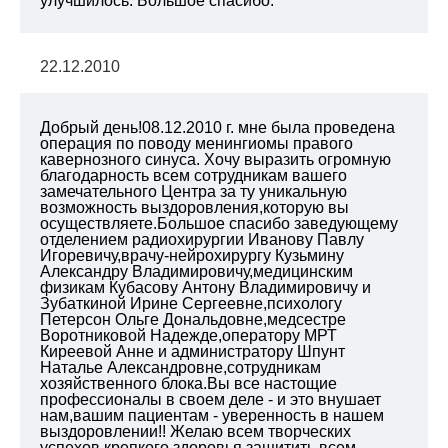
улучшилось. Большое спасибо.
22.12.2010
Добрый день!08.12.2010 г. мне была проведена
операция по поводу менингиомы правого
кавернозного синуса. Хочу выразить огромную
благодарность всем сотрудникам вашего
замечательного Центра за ту уникальную
возможность выздоровления,которую вы
осуществляете.Большое спасибо заведующему
отделением радиохирургии Иванову Павлу
Игоревичу,врачу-нейрохирургу Кузьмину
Александру Владимировичу,медицинским
физикам Кубасову Антону Владимировичу и
Зубаткиной Ирине Сергеевне,психологу
Петерсон Ольге Дональдовне,медсестре
Воротниковой Надежде,оператору МРТ
Киреевой Анне и администратору Шпунт
Наталье Александровне,сотрудникам
хозяйственного блока.Вы все настощие
профессионалы в своем деле - и это внушает
нам,вашим пациентам - уверенность в нашем
выздоровлении!! Желаю всем творческих
успехов,крепкого здоровья,защитить всем