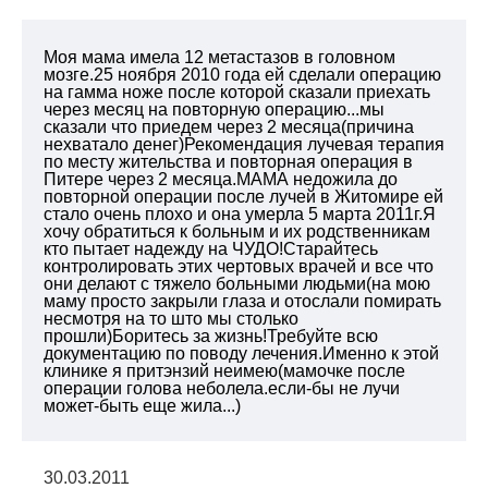
Моя мама имела 12 метастазов в головном
мозге.25 ноября 2010 года ей сделали операцию
на гамма ноже после которой сказали приехать
через месяц на повторную операцию...мы
сказали что приедем через 2 месяца(причина
нехватало денег)Рекомендация лучевая терапия
по месту жительства и повторная операция в
Питере через 2 месяца.МАМА недожила до
повторной операции после лучей в Житомире ей
стало очень плохо и она умерла 5 марта 2011г.Я
хочу обратиться к больным и их родственникам
кто пытает надежду на ЧУДО!Старайтесь
контролировать этих чертовых врачей и все что
они делают с тяжело больными людьми(на мою
маму просто закрыли глаза и отослали помирать
несмотря на то што мы столько
прошли)Боритесь за жизнь!Требуйте всю
документацию по поводу лечения.Именно к этой
клинике я притэнзий неимею(мамочке после
операции голова неболела.если-бы не лучи
может-быть еще жила...)
30.03.2011