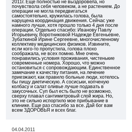
2011г. Еще полностью не выздоровела, но
почувствола себя человеком, а не растением. До
операции не могла передвигаться
самостоятельно, кружилась голова, была
нарущена координация движения. Сейчас уже
намного лучше, хотя прошло только 4 дня после
операции. Отдельно спасибо: Иванову Павлу
Игорьевичу, Воротниковой Надежде Евгеньевне,
Зубаткиной Ирине Сергеевне, многочисленному
коллективу медицинских физиков. Извините,
если кого-то пропустила, голова плохо
соображала, не всех помню. Мне очень
понравились условия проживания, чистенькие
современные номера. Хорошо, что можно
остановиться с сопровождающим. Единственное
замечание к качеству питания, на лечение
приезжают, как правило больные люди, хотелось
бы пищу диетическую. А сосиськи, копченую
колбасу и салат оливье лучше подавать в
закусочных. Суп был есть было не возможно,
сверху плавал сантимитровый слой жира. Но,
это не сильно испортило мое прибывание в
клинике. Еще раз спасибо за все. Дай бог вам
всем ЗДОРОВЬЯ и всех благ.
04.04.2011