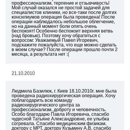
профессионализм, терпение и отзывчивость!
Мой случай оказался не простой задачей для
специалистов клиники, но все-таки после долгих
консилиумов операция была проведена! После
операции наблюдалось небольшое облегчение,
но на данный момент боли опять очень
беспокоят! Особенно беспокоит верхняя ветвь
(над бровью). Поэтому хочу обратиться с
вопросом: Уважаемый Павел Игоревич,
подскажите пожалуйста, что еще можно сделать
в моем случае? После операции прошло почти 2
месяца, а результата нет :(
21.10.2010
Людмила Базилюк, г. Киев 18.10.2010г. мне была
проведена радиохирургическая операция. Хочу
поблагодарить всю команду
радиохирургического центра за
профессионализм, доброту и человечность.
Особо благодарю Павла Игоревича, спасибо
чудесной Татьяне Александровне, ее улыбка
согревала. Спасибо медицинским физикам,
доктору с МРТ, доктору Кузьмину А.В, спасибо