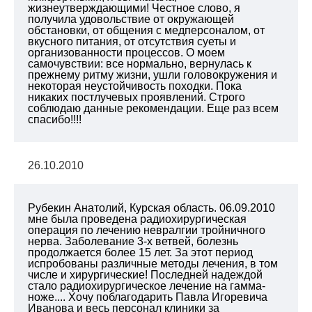
жизнеутверждающими! Честное слово, я
получила удовольствие от окружающей
обстановки, от общения с медперсоналом, от
вкусного питания, от отсутствия суеты и
организованности процессов. О моем
самочувствии: все нормально, вернулась к
прежнему ритму жизни, ушли головокружения и
некоторая неустойчивость походки. Пока
никаких постлучевых проявлений. Строго
соблюдаю данные рекомендации. Еще раз всем
спасибо!!!!
26.10.2010
Рубекин Анатолий, Курская область. 06.09.2010
мне была проведена радиохирургическая
операция по лечению невралгии тройничного
нерва. Заболевание 3-х ветвей, болезнь
продолжается более 15 лет. За этот период
испробованы различные методы лечения, в том
числе и хирургические! Последней надеждой
стало радиохирургическое лечение на гамма-
ноже.... Хочу поблагодарить Павла Игоревича
Иванова и весь персонал клиники за