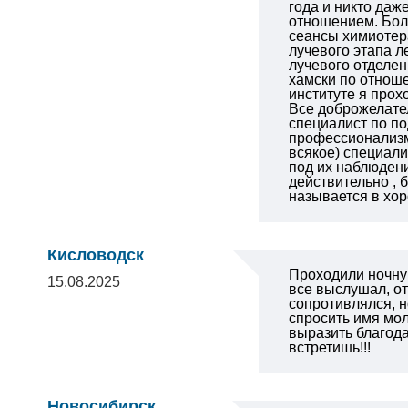
года и никто даж
отношением. Бол
сеансы химиотер
лучевого этапа л
лучевого отделен
хамски по отноше
институте я прох
Все доброжелате
специалист по п
профессионализм.
всякое) специали
под их наблюдени
действительно , 
называется в х
Кисловодск
Проходили ночну
15.08.2025
все выслушал, от
сопротивлялся, н
спросить имя мол
выразить благода
встретишь!!!
Новосибирск