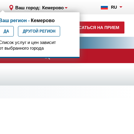
RU
Ваш город:
Кемерово
Ваш регион -
Кемерово
+7 (3842) 65-77-03
ЗАПИСАТЬСЯ НА ПРИЕМ
ДА
ежедн. 7.00-24.00
ДРУГОЙ РЕГИОН
ия
Список услуг и цен зависит
Центр эпилептологии
от выбранного города
ачи