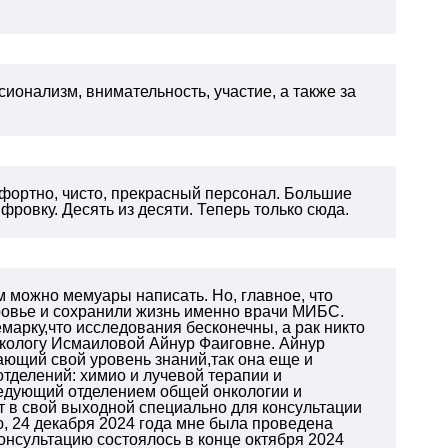
ионализм, внимательность, участие, а также за
омфортно, чисто, прекрасный персонал. Большие
фровку. Десять из десяти. Теперь только сюда.
м можно мемуары написать. Но, главное, что
оровье и сохранили жизнь именно врачи МИБС.
марку,что исследования бесконечны, а рак никто
некологу Исмаиловой Айнур Фаиговне. Айнур
ающий свой уровень знаний,так она еще и
тделений: химио и лучевой терапии и
аведующий отделением общей онкологии и
т в свой выходной специально для консультации
ю, 24 декабря 2024 года мне была проведена
онсультацию состоялось в конце октября 2024