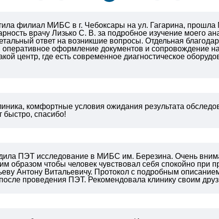
тила филиал МИБС в г. Чебоксары на ул. Гагарина, прошла
рность врачу Лизько С. В. за подробное изучение моего а
етальный ответ на возникшие вопросы. Отдельная благодар
 оперативное оформление документов и сопровождение на 
акой центр, где есть современное диагностическое обору
линика, комфортные условия ожидания результата обследов
 быстро, спасибо!
одила ПЭТ исследование в МИБС им. Березина. Очень вним
им образом чтобы человек чувствовал себя спокойно при 
ьеву Антону Витальевичу. Протокол с подробным описанием
после проведения ПЭТ. Рекомендовала клинику своим друзь