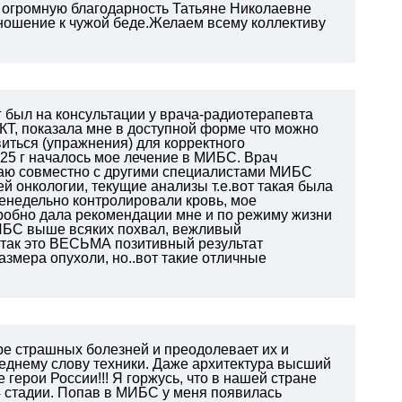
ь огромную благодарность Татьяне Николаевне
ношение к чужой беде.Желаем всему коллективу
г был на консультации у врача-радиотерапевта
Т, показала мне в доступной форме что можно
иться (упражнения) для корректного
.25 г началось мое лечение в МИБС. Врач
имаю совместно с другими специалистами МИБС
 онкологии, текущие анализы т.е.вот такая была
женедельно контролировали кровь, мое
робно дала рекомендации мне и по режиму жизни
ИБС выше всяких похвал, вежливый
так это ВЕСЬМА позитивный результат
азмера опухоли, но..вот такие отличные
е страшных болезней и преодолевает их и
леднему слову техники. Даже архитектура высший
 герои России!!! Я горжусь, что в нашей стране
 4 стадии. Попав в МИБС у меня появилась