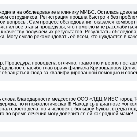
 ходила на обследование в клинику МИБС. Осталась довол
ом сотрудников. Регистрация прошла быстро и без пробле
мои вопросы.
Сам процесс обследования оказался комфорт
яснил все этапы процедуры, что помогло мне расслабиться
к качеству получаемых результатов.
Результаты обследова
ки.
Могу смело рекомендовать её всем, кто нуждается в кач
. Процедура проведена отлично, грамотно и верно поставл
 Отдельное спасибо глав врачу филиала Кривошапову Дени
у обращаться сюда за квалифицированной помощью и совет
ь слова благодарности медсестре ООО «ЛДЦ МИБС город Т
ержка, но и психологическая!!! Находясь в диагнозе «онко
нал своего дела, но и человек с большой буквы, всегда под
что во время лечения могу довериться ей как родной маме!