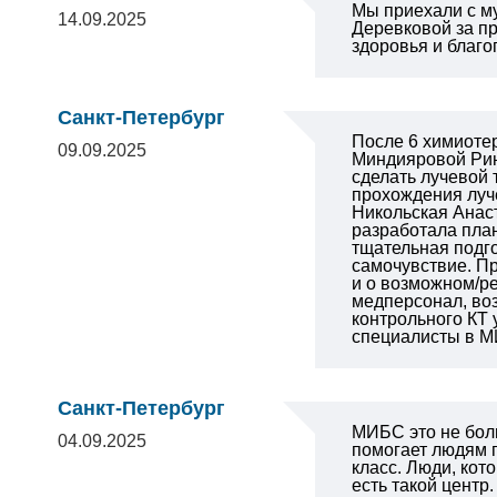
Мы приехали с му
14.09.2025
Деревковой за п
здоровья и благо
Санкт-Петербург
После 6 химиотер
09.09.2025
Миндияровой Рин
сделать лучевой 
прохождения луче
Никольская Анаст
разработала пла
тщательная подго
самочувствие. П
и о возможном/р
медперсонал, во
контрольного КТ 
специалисты в МИ
Санкт-Петербург
МИБС это не бол
04.09.2025
помогает людям п
класс. Люди, кот
есть такой центр