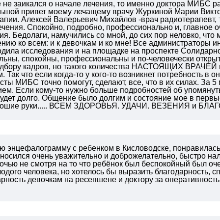
е не заикался о начале лечения, то именно доктора МИБС р
ьшой привет моему лечащему врачу Журкиной Марии Викто
апии. Алексей Валерьевич Михайлов -врач радиотерапевт, 
ечения. Спокойно, подробно, профессионально и, главное 
ия. Бедолаги, намучились со мной, до сих пор неловко, что 
нию ко всем: и к девочкам и ко мне! Все администраторы ин
одила исследования и на площадке на проспекте Солидарнос
льны, спокойны, профессиональны и по-человечески открыт
одбору кадров, но такого количества НАСТОЯЩИХ ВРАЧЕЙ в
 Так что если когда-то у кого-то возникнет потребность в о
сты МИБС точно помогут, сделают, все, что в их силах. За 5
ем. Если кому-то нужно больше подробностей об упомянутых
будет долго. Общение было долгим и состояние мое в первы
орошие руки..... ВСЕМ ЗДОРОВЬЯ. УДАЧИ. ВЕЗЕНИЯ и БЛ
ю энцефалограмму с ребенком в Кисловодске, понравилась
носился очень уважительно и доброжелательно, быстро нал
очью не смотря на то что ребёнок был беспокойный был оч
одого человека, но хотелось бы выразить благодарность, сп
рность девочкам на ресепшене и доктору за оперативность