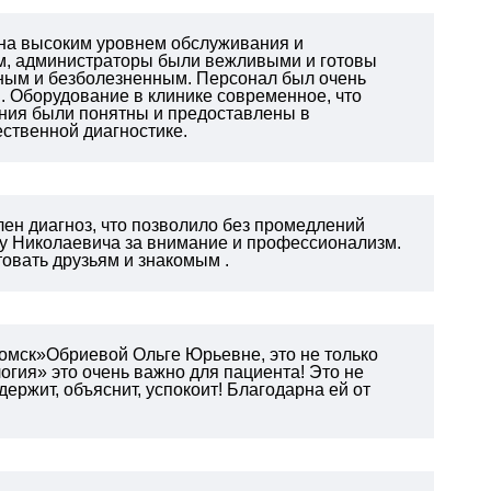
ьна высоким уровнем обслуживания и
м, администраторы были вежливыми и готовы
ным и безболезненным. Персонал был очень
. Оборудование в клинике современное, что
ния были понятны и предоставлены в
ественной диагностике.
ен диагноз, что позволило без промедлений
су Николаевича за внимание и профессионализм.
овать друзьям и знакомым .
омск»Обриевой Ольге Юрьевне, это не только
логия» это очень важно для пациента!
Это не
держит, объяснит, успокоит! Благодарна ей от