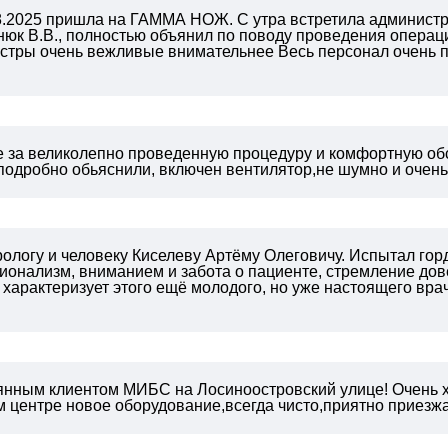
.08.2025 пришла на ГАММА НОЖ. С утра встретила админис
нюк В.В., полностью объянил по поводу проведения операц
стры очень вежливые внимательнее Весь персонал очень п
!
 за великолепно проведенную процедуру и комфортную об
 подробно обьяснили, включен вентилятор,не шумно и очен
ологу и человеку Киселеву Артёму Олеговичу. Испытал горд
онализм, вниманием и забота о пациенте, стремление дове
 характеризует этого ещё молодого, но уже настоящего вра
янным клиентом МИБС на Лосиноостровский улице! Очень 
 центре новое оборудование,всегда чисто,приятно приезжат