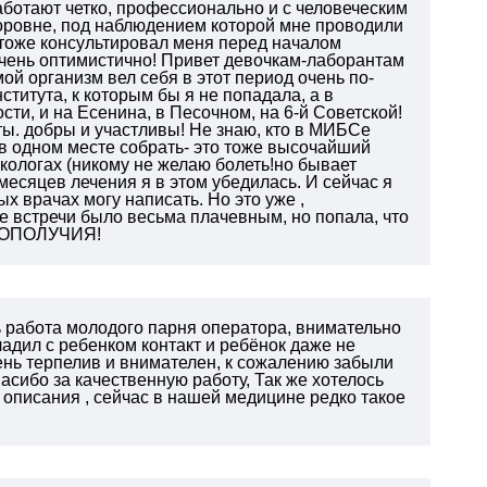
аботают четко, профессионально и с человеческим
ровне, под наблюдением которой мне проводили
тоже консультировал меня перед началом
очень оптимистично! Привет девочкам-лаборантам
мой организм вел себя в этот период очень по-
ститута, к которым бы я не попадала, а в
ти, и на Есенина, в Песочном, на 6-й Советской!
ы. добры и участливы! Не знаю, кто в МИБСе
 одном месте собрать- это тоже высочайший
нкологах (никому не желаю болеть!но бывает
 месяцев лечения я в этом убедилась. И сейчас я
 врачах могу написать. Но это уже ,
е встречи было весьма плачевным, но попала, что
АГОПОЛУЧИЯ!
 работа молодого парня оператора, внимательно
адил с ребенком контакт и ребёнок даже не
ень терпелив и внимателен, к сожалению забыли
асибо за качественную работу,
Так же хотелось
 описания , сейчас в нашей медицине редко такое