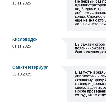
Не первый раз пр
13.11.2025
администраторов
подбодрили, про
доброжелательный
конца. Спасибо е
еще не знаю кто
дальнейшего леч
Кисловодск
Выражаем огромн
01.11.2025
пояснично-крестц
благополучия док
Санкт-Петербург
В августе и октя
30.10.2025
диагностики и л
лечащему врачу 
квалифицированн
сделала для их 
После проведени
сотрудникам отде