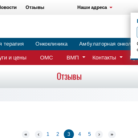
Новости
Отзывы
Наши адреса
я терапия
Онкоклиника
Амбулаторная онколог
уги и цены
ОМС
ВМП
Контакты
Вр
Отзывы
1
2
3
4
5