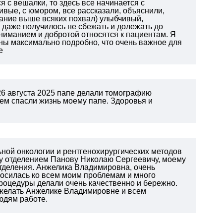
 с вешалки, то здесь все начинается с
вые, с юмором, все рассказали, объяснили,
ание выше всяких похвал) улыбчивый,
, даже получилось не сбежать и долежать до
ониманием и добротой относятся к пациентам. Я
ны максимально подробно, что очень важное для
е
26 августа 2025 папе делали томографию
ем спасли жизнь моему папе. Здоровья и
ьной онкологии и рентгенохирургических методов
му отделением Панову Николаю Сергеевичу, моему
тделения. Анжелика Владимировна, очень
осилась ко всем моим проблемам и много
роцедуры делали очень качественно и бережно.
ожелать Анжелике Владимировне и всем
людям работе.