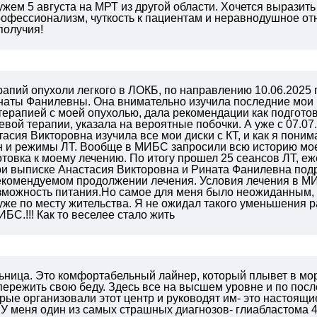
жем 5 августа на МРТ из другой области. Хочется выразит
рофессионализм, чуткость к пациентам и неравнодушное от
получия!
апий опухоли легкого в ЛОКБ, по направлению 10.06.2025 
аты Фанилевны. Она внимательно изучила последние мои К
терапией с моей опухолью, дала рекомендации как подготов
вой терапии, указала на вероятные побочки. А уже с 07.07
асия Викторовна изучила все мои диски с КТ, и как я пон
н и режимы ЛТ. Вообще в МИБС запросили всю историю моей
товка к моему лечению. По итогу прошел 25 сеансов ЛТ, е
ри выписке Анастасия Викторовна и Рината Фанилевна под
екомендуемом продолжении лечения. Условия лечения в М
зможность питания.Но самое для меня было неожиданным, 
уже по месту жительства. Я не ожидал такого уменьшения р
БС.!!! Как то веселее стало жить
ьница. Это комфортабельный лайнер, который плывет в мор
ережить свою беду. Здесь все на высшем уровне и по пос
орые организовали этот центр и руководят им- это настоящие
. У меня один из самых страшных диагнозов- глиабластома