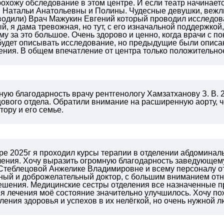
охожу обследование в этом центре. И если театр начинается
 Натальи Анатольевны и Полины. Чудесные девушки, вежли
водили) Врач Мажукин Евгений который проводил исследов
, я дама тревожная, но тут, с его изначальной поддержкой
му за это большое. Очень здорово и ценно, когда врачи с п
 будет описывать исследование, но предыдущие были описа
ения. В общем впечатление от центра только положительно
ую благодарность врачу рентгенологу Хамзатханову З. В. 
ового отдела. Обратили внимание на расширенную аорту, ч
тору и его семье.
бре 2025г я проходил курсы терапии в отделении абдоминал
ечения. Хочу выразить огромную благодарность заведующе
Стеблецовой Анжелике Владимировне и всему персоналу о
ый и доброжелательный доктор, с большим вниманием отн
решения. Медицинские сестры отделения все назначенные п
я лечения моё состояние значительно улучшилось. Хочу п
ления здоровья и успехов в их нелёгкой, но очень нужной 