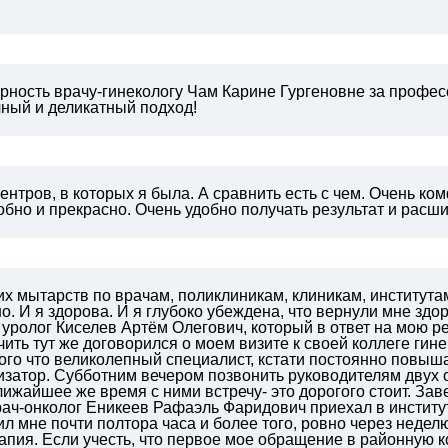
ность врачу-гинекологу Чам Карине Гургеновне за професс
чный и деликатный подход!
ентров, в которых я была. А сравнить есть с чем. Очень к
обно и прекрасно. Очень удобно получать результат и расши
их мытарств по врачам, поликлиникам, клиникам, института
о. И я здорова. И я глубоко убеждена, что вернули мне зд
уролог Киселев Артём Олегович, который в ответ на мою ре
чить тут же договорился о моем визите к своей коллеге ги
ого что великолепный специалист, кстати постоянно повыш
затор. Субботним вечером позвонить руководителям двух о
лижайшее же время с ними встречу- это дорогого стоит. З
ач-онколог Еникеев Рафаэль Фаридович приехал в институ
ил мне почти полтора часа и более того, ровно через недел
пия. Если учесть, что первое мое обращение в районную к