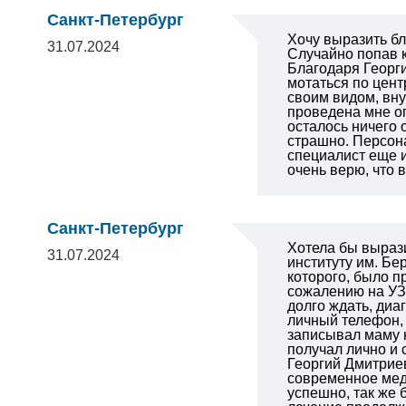
Санкт-Петербург
Хочу выразить бл
31.07.2024
Случайно попав к
Благодаря Георги
мотаться по цент
своим видом, вну
проведена мне о
осталось ничего 
страшно. Персон
специалист еще и
очень верю, что 
Санкт-Петербург
Хотела бы выраз
31.07.2024
институту им. Бе
которого, было п
сожалению на УЗ
долго ждать, диа
личный телефон, 
записывал маму 
получал лично и 
Георгий Дмитрие
современное мед
успешно, так же 