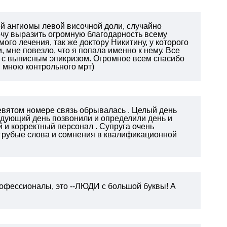
ой ангиомы левой височной доли, случайно
чу выразить огромную благодарность всему
мого лечения, так же доктору Никитину, у которого
, мне повезло, что я попала именно к нему. Все
ки с выписным эпикризом. Огромное всем спасибо
я мною контрольного мрт)
девятом номере связь обрывалась . Целый день
ледующий день позвонили и определили день и
й и корректный персонал . Супруга очень
а грубые слова и сомнения в квалификационной
рофессионалы, это --ЛЮДИ с большой буквы! А