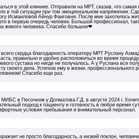
аться в этой клинике. Отправили на МРТ, сказав, что самая
ло в той ситуации при том эмоциональном напряжении. Сдел
логу Исмаиловой Айнур Фаиговне. После мне захотелось жи
- это в первую очередь человек. Большой профессионал, такт
на живого человека. Спасибо большое❤
 всего сердца благодарность оператору МРТ Руслану Ахмад
аста, правильно и удобно расположиться во время процеду
евого сустава но нигде не получалось. А у Руслана все пол
ту своего дела. Успехов ему в жизни, профессионального ро
ловеком! Спасибо еще раз.
МИБС в Песочном у Долматова Г.Д. в августе 2024 г.
Хочетс
тельный подход к пациенту и готовность в любое время сут
омфортные условия пребывания и внимательный персонал.
ражает не просто благодарность, а низкий поклон, челов