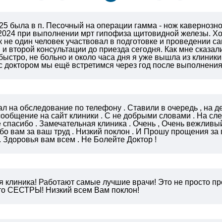
25 была в п. Песочный на операции гамма - нож кавернозн
2024 при выполнении мрт гипофиза щитовидной железы. Хо
ак не один человек участвовал в подготовке и проведении са
 и второй консультации до приезда сегодня. Как мне сказали
быстро, не больно и около часа дня я уже вышла из клини
 А с доктором мы ещё встретимся через год после выполнени
л на обследование по телефону . Ставили в очередь , на 
сообщение на сайт клиники . С не добрыми словами . На с
 спасибо . Замечательная клиника . Очень , Очень вежливы
бо вам за ваш труд . Низкий поклон . И Прошу прощения з
 Здоровья вам всем .
Не Болейте Доктор !
я клиника! Работают самые лучшие врачи! Это не просто п
то СЕСТРЫ! Низкий всем Вам поклон!