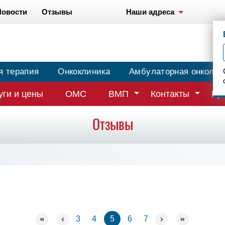
Новости
Отзывы
Наши адреса
я терапия
Онкоклиника
Амбулаторная онколог
уги и цены
ОМС
ВМП
Контакты
Вр
Отзывы
3
4
5
6
7