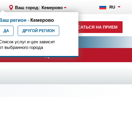
RU
Ваш город:
Кемерово
Ваш регион -
Кемерово
+7 (3842) 65-77-03
ЗАПИСАТЬСЯ НА ПРИЕМ
ДА
ежедн. 7.00-24.00
ДРУГОЙ РЕГИОН
ия
Список услуг и цен зависит
Центр эпилептологии
от выбранного города
ачи