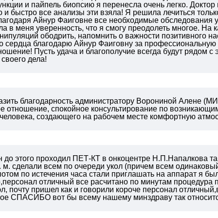
ункции и пайпель биопсию я перенесла очень легко. Доктор
и быстро все анализы эти взяла! Я решила лечиться тольк
лагодаря Айнур Фаиговне все необходимые обследования у
а в меня уверенность, что я смогу преодолеть многое. На
нипуляций ободрить, напомнить о важности позитивного на
го сердца благодарю Айнур Фаиговну за профессиональную
ошение! Пусть удача и благополучие всегда будут рядом с
своего дела!
зить благодарность администратору Ворониной Алене (МИБС
е отношение, спокойное консультирование по возникающим
человека, создающего на рабочем месте комфортную атмо
до этого проходил ПЕТ-КТ в онкоцентре Н.П.Напалкова так
. м. сделали всем по очереди укол (причем всем одинаковый
потом по истечения часа стали приглашать на аппарат я был
о,персонал отличный все расчитано по минутам процедура 
 эл, почту пришел как и говорили короче персонал отличны
ое СПАСИБО вот бы всему нашему минздраву так относитс