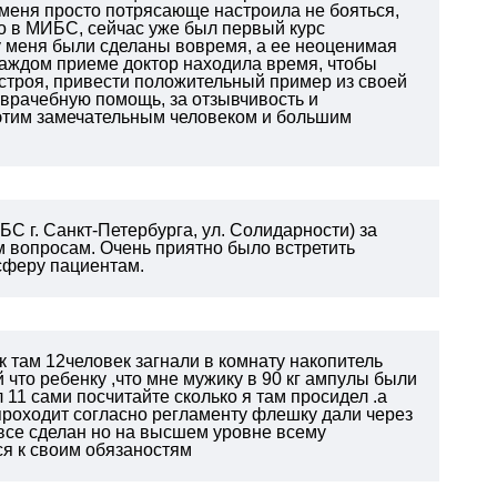
 меня просто потрясающе настроила не бояться,
о в МИБС, сейчас уже был первый курс
 меня были сделаны вовремя, а ее неоценимая
 каждом приеме доктор находила время, чтобы
строя, привести положительный пример из своей
 врачебную помощь, за отзывчивость и
 этим замечательным человеком и большим
 г. Санкт-Петербурга, ул. Солидарности) за
 вопросам. Очень приятно было встретить
сферу пациентам.
 там 12человек загнали в комнату накопитель
 что ребенку ,что мне мужику в 90 кг ампулы были
 11 сами посчитайте сколько я там просидел .а
проходит согласно регламенту флешку дали через
й,все сделан но на высшем уровне всему
я к своим обязаностям