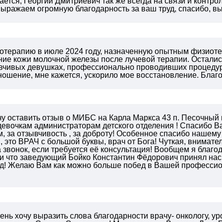
ется, Георгий Дмитриевич так же всегда на связи и контр
ыражаем огромную благодарность за ваш труд, спасибо, в
отерапию в июле 2024 году, назначенную опытным физиоте
ние кожи молочной железы после лучевой терапии. Остали
вчивых девушках, профессионально проводивших процедуры
ношение, мне кажется, ускорило мое восстановление. Благ
чу оставить отзыв о МИБС на Карла Маркса 43 п. Песо
евочкам администраторам детского отделения ! Спасибо Ва
 за отзывчивость , за доброту! Особенное спасибо нашем
 это ВРАЧ с большой буквы, врач от Бога! Чуткая, внимате
а звонок, если требуется её консультация! Вообщем я благо
и что заведующий Бойко Константин Фёдорович принял нас,
д!
Желаю Вам как можно больше побед в Вашей профессион
ень хочу выразить слова благодарности врачу- онкологу, ур