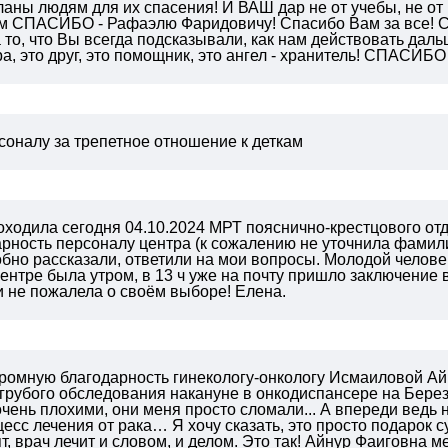
ны людям для их спасения! И ВАШ дар не от учебы, не от 
рим СПАСИБО - Рафаэлю Фаридовичу! Спасибо Вам за все! 
 то, что Вы всегда подсказывали, как нам действовать даль
тра, это друг, это помощник, это ангел - хранитель! СПАСИБ
соналу за трепетное отношение к деткам
ходила сегодня 04.10.2024 МРТ пояснично-крестцового отд
рность персоналу центра (к сожалению не уточнила фамили
бно рассказали, ответили на мои вопросы. Молодой челове
ентре была утром, в 13 ч уже на почту пришло заключение 
 не пожалела о своём выборе! Елена.
громную благодарность гинекологу-онкологу Исмаиловой Ай
 грубого обследования накануне в онкодиспансере на Бере
чень плохими, они меня просто сломали... А впереди ведь
есс лечения от рака… Я хочу сказать, это просто подарок су
т, врач лечит и словом, и делом. Это так! Айнур Фаиговна м