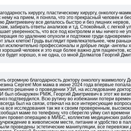
агодарность хирургу, пластическому хирургу, онкологу-ма
 нему на прием, я поняла, что это прекрасный человек и б
ю Дмитриевичу все делалось быстро и без лишних нервов, 
рам, забирать ответы анализов и т.д. Спокойный, с легкой
шает уверенность, что все под контролем и мы ничего не 
перация по удалению опухоли и подтяжке груди одновремен
от злых клеток! Грудь выглядит привлекательнее, чем раньш
ал исключительно профессионалы и добрые люди -ангелы хр
 хороший человек и это еще более важно для пациентов, ко
все будет хорошо, я не одна, со мной Долматов Георгий Дми
ить огромную благодарность доктору онкологу маммологу 
резина Сергея!
Моя мама в июне 2024 года впервые попала 
ринято решение о проведении УЗИ, на исследование доктор
И был обнаружен РМЖ, Георгий Дмитриевич в этот же визит
гноз подтвердился.
Всю рутину во избежании потери времен
всегда был на связи, отвечал на все интересующие вопрос
на все исследования так же к своим проверенным, высокок
сообщал маме по телефону, что сберегло уйму сил времени 
вич провел операцию в МИБС, коллектив медицинских рабо
учреждение в живописном месте, питание и удобство в пал
были проведены эстетические манипуляции, все перевязки