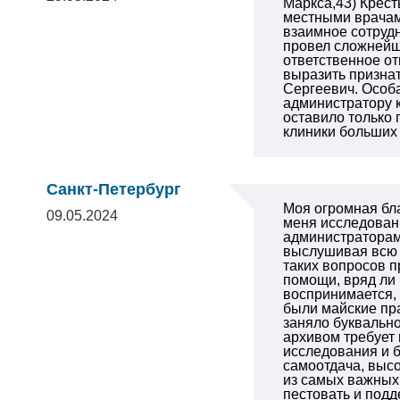
Маркса,43) Крест
местными врачами
взаимное сотруд
провел сложнейшу
ответственное от
выразить признат
Сергеевич. Особа
администратору 
оставило только
клиники больших 
Санкт-Петербург
Моя огромная бл
09.05.2024
меня исследовани
администраторам 
выслушивая всю с
таких вопросов п
помощи, вряд ли
воспринимается, 
были майские пр
заняло буквально
архивом требует 
исследования и б
самоотдача, высо
из самых важных 
пестовать и подд