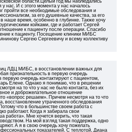
 Псковской области.Целый год мы наблюдались
у нас. И с этого момента у нас началось
ог пройти все необходимые обследования и
ссионализм, за его душевные качества, за его
 в наше время, особенно в глубинке. Также хочу
рургическими койками, где и работает Сергей
 отношение к пациенту после операции. Спасибо
шение к пациенту. Посещение клиники МИБС
ьянинову Сергею Сергеевичу и всему коллективу
дниц ЛДЦ МИБС, в восстановлении важных для
обая признательность в первую очередь
в первую очередь контактируют с пациентом,
арь Елене. Однако я понимаю, что в решении
отря на то что у нас не было контакта, без их
ивное и доброжелательное отношение
что «вопрос решаем». Причем несмотря на то что
а, восстановление утраченного обследования
Потому что в большинстве своем работа с
о работают. Когда я забирала свои
 работа». Мне хочется верить, что такая
оводством. На мой взгляд такая поддержка, одно
ряют. А я в свою очередь хочу пожелать
офессиональных показателей. С теплотой, Диана