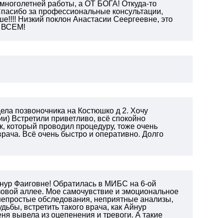
многолетней работы, а ОТ БОГА! Откуда-то
Спасибо за профессиональные консультации,
ше!!!! Низкий поклон Анастасии Сеергеевне, это
О ВСЕМ!
ела позвоночника на Костюшко д 2. Хочу
и) Встретили приветливо, всё спокойно
к, который проводил процедуру, тоже очень
врача. Всё очень быстро и оперативно. Долго
нур Фаиговне! Обратилась в МИБС на 6-ой
зовой аллее. Мое самочувствие и эмоциональное
 непростые обследования, неприятные анализы,
дьбы, встретить такого врача, как Айнур
еня вывела из оцепенения и тревоги. А такие