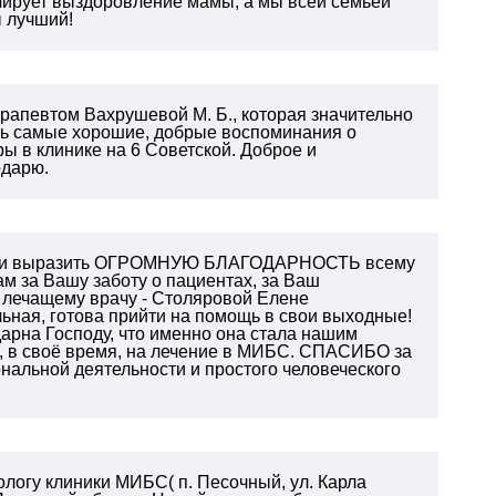
олирует выздоровление мамы, а мы всей семьей
ы лучший!
рапевтом Вахрушевой М. Б., которая значительно
сь самые хорошие, добрые воспоминания о
 в клинике на 6 Советской. Доброе и
одарю.
чный и выразить ОГРОМНУЮ БЛАГОДАРНОСТЬ всему
м за Вашу заботу о пациентах, за Ваш
у лечащему врачу - Столяровой Елене
льная, готова прийти на помощь в свои выходные!
дарна Господу, что именно она стала нашим
 в своё время, на лечение в МИБС.
СПАСИБО за
альной деятельности и простого человеческого
ологу клиники МИБС( п. Песочный, ул. Карла