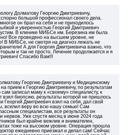
ммологу Долматову Георгию Дмитриевичу,
есспорно большой профессионал своего дела.
многое он брал на себя и не приходилось
 улыбкой и уверенностью Георгий Дмитриевич
упустим. В клинике МИБСе им. Березина им была
но! Все проведено на высшем уровне, не
е! В МИБСе, не смотря на диагноз лежать не
анители! А для Георгия Дмитриевича важно, что
торым и так не просто. Лечение продолжается и я
триевич! Спасибо Вам!!!
Долматову Георгию Дмитриевичу и Медицинскому
на прием к Георгию Дмитриевичу, по результатам
 сам записал маму к «своему» специалисту, к
 взял биопсию, результаты которой не пришлось
и Георгий Дмитриевич взял на себя, дал свой
ы, вселил веру во всю нашу семью! Сам
лассным специалистам, все результаты он
и нервов. Уже спустя месяц в июне 2024 года
тников был крайне вежлив и внимателен,
атах тоже на высоком уровне.
Операция прошла
 доктор ежедневно приезжал и делал сам!
Сейчас