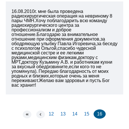
16.08.2010г. мне была проведена
радиохирургическая операция на невриному 8
пары ЧМН.Хочу поблагодарить всю команду
радиохирургического центра за
профессионализм и доброе
отношение.Благодарю за внимательное
отношение при оформления документов,за
ободряющую улыбку Павла Игоревича,за беседу
с психологом Ольгой,спасибо чудесной
медицинской сестре и ее легкими
руками,медицинским физикам,доктору с
МРТ,доктору Кузьмину А.В. и работникам кухни
за вкусный обед(извините,если кого-то не
упомянула). Передаю благодарность от моих
родных и близких,которые очень за меня
переживают.Желаю вам здоровья и пусть Бог
вас хранит!
12
13
14
15
16