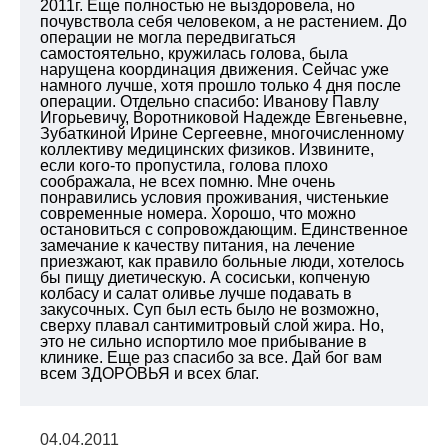
2011г. Еще полностью не выздоровела, но
почувствола себя человеком, а не растением. До
операции не могла передвигаться
самостоятельно, кружилась голова, была
нарущена координация движения. Сейчас уже
намного лучше, хотя прошло только 4 дня после
операции. Отдельно спасибо: Иванову Павлу
Игорьевичу, Воротниковой Надежде Евгеньевне,
Зубаткиной Ирине Сергеевне, многочисленному
коллективу медицинских физиков. Извините,
если кого-то пропустила, голова плохо
соображала, не всех помню. Мне очень
понравились условия проживания, чистенькие
современные номера. Хорошо, что можно
остановиться с сопровождающим. Единственное
замечание к качеству питания, на лечение
приезжают, как правило больные люди, хотелось
бы пищу диетическую. А сосиськи, копченую
колбасу и салат оливье лучше подавать в
закусочных. Суп был есть было не возможно,
сверху плавал сантимитровый слой жира. Но,
это не сильно испортило мое прибывание в
клинике. Еще раз спасибо за все. Дай бог вам
всем ЗДОРОВЬЯ и всех благ.
04.04.2011