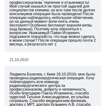
профессионализм, терпение и отзывчивость!
Мой случай оказался не простой задачей для
специалистов клиники, но все-таки после долгих
консилиумов операция была проведена! После
операции наблюдалось небольшое облегчение,
но на данный момент боли опять очень
беспокоят! Особенно беспокоит верхняя ветвь
(над бровью). Поэтому хочу обратиться с
вопросом: Уважаемый Павел Игоревич,
подскажите пожалуйста, что еще можно сделать
в моем случае? После операции прошло почти 2
месяца, а результата нет :(
21.10.2010
Людмила Базилюк, г. Киев 18.10.2010г. мне была
проведена радиохирургическая операция. Хочу
поблагодарить всю команду
радиохирургического центра за
профессионализм, доброту и человечность.
Особо благодарю Павла Игоревича, спасибо
чудесной Татьяне Александровне, ее улыбка
согревала. Спасибо медицинским физикам,
доктору с МРТ, доктору Кузьмину А.В, спасибо