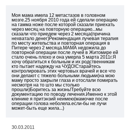
Моя мама имела 12 метастазов в головном
мозге.25 ноября 2010 года ей сделали операцию
на гамма ноже после которой сказали приехать
через месяц на повторную операцию...мы
сказали что приедем через 2 месяца(причина
нехватало денег)Рекомендация лучевая терапия
по месту жительства и повторная операция в
Питере через 2 месяца.МАМА недожила до
повторной операции после лучей в Житомире ей
стало очень плохо и она умерла 5 марта 2011г.Я
хочу обратиться к больным и их родственникам
кто пытает надежду на ЧУДО!Старайтесь
контролировать этих чертовых врачей и все что
они делают с тяжело больными людьми(на мою
маму просто закрыли глаза и отослали помирать
несмотря на то што мы столько
прошли)Боритесь за жизнь!Требуйте всю
документацию по поводу лечения.Именно к этой
клинике я притэнзий неимею(мамочке после
операции голова неболела.если-бы не лучи
может-быть еще жила...)
30.03.2011