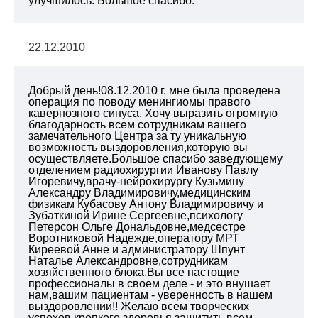
улучшилось. Большое спасибо.
22.12.2010
Добрый день!08.12.2010 г. мне была проведена
операция по поводу менингиомы правого
кавернозного синуса. Хочу выразить огромную
благодарность всем сотрудникам вашего
замечательного Центра за ту уникальную
возможность выздоровления,которую вы
осуществляете.Большое спасибо заведующему
отделением радиохирургии Иванову Павлу
Игоревичу,врачу-нейрохирургу Кузьмину
Александру Владимировичу,медицинским
физикам Кубасову Антону Владимировичу и
Зубаткиной Ирине Сергеевне,психологу
Петерсон Ольге Дональдовне,медсестре
Воротниковой Надежде,оператору МРТ
Киреевой Анне и администратору Шпунт
Наталье Александровне,сотрудникам
хозяйственного блока.Вы все настощие
профессионалы в своем деле - и это внушает
нам,вашим пациентам - уверенность в нашем
выздоровлении!! Желаю всем творческих
успехов,крепкого здоровья,защитить всем