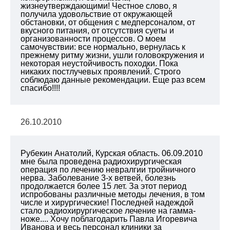
жизнеутверждающими! Честное слово, я
получила удовольствие от окружающей
обстановки, от общения с медперсоналом, от
вкусного питания, от отсутствия суеты и
организованности процессов. О моем
самочувствии: все нормально, вернулась к
прежнему ритму жизни, ушли головокружения и
некоторая неустойчивость походки. Пока
никаких постлучевых проявлений. Строго
соблюдаю данные рекомендации. Еще раз всем
спасибо!!!!
26.10.2010
Рубекин Анатолий, Курская область. 06.09.2010
мне была проведена радиохирургическая
операция по лечению невралгии тройничного
нерва. Заболевание 3-х ветвей, болезнь
продолжается более 15 лет. За этот период
испробованы различные методы лечения, в том
числе и хирургические! Последней надеждой
стало радиохирургическое лечение на гамма-
ноже.... Хочу поблагодарить Павла Игоревича
Иванова и весь персонал клиники за