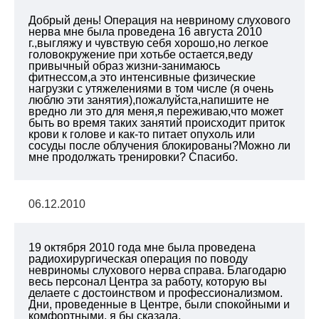
Добрый день! Операция на невриному слухового
нерва мне была проведена 16 августа 2010
г.,выгляжу и чувствую себя хорошо,но легкое
головокружение при хотьбе остается,веду
привычный образ жизни-занимаюсь
фитнессом,а это интенсивные физические
нагрузки с утяжелениями в том числе (я очень
люблю эти занятия),пожалуйста,напишите не
вредно ли это для меня,я переживаю,что может
быть во время таких занятий происходит приток
крови к голове и как-то питает опухоль или
сосуды после облучения блокированы?Можно ли
мне продолжать тренировки? Спасибо.
06.12.2010
19 октября 2010 года мне была проведена
радиохирургическая операция по поводу
невриномы слухового нерва справа. Благодарю
весь персонал Центра за работу, которую вы
делаете с достоинством и профессионализмом.
Дни, проведенные в Центре, были спокойными и
комфортными, я бы сказала,